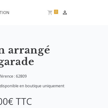
0
TION
 arrangé
garade
férence : 62809
 disponible en boutique uniquement
00€ TTC