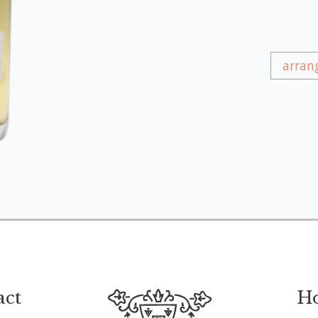
arran
act
Ho