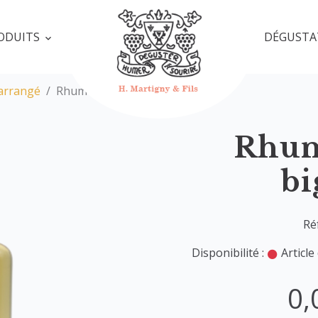
ODUITS
DÉGUSTA
arrangé
Rhum arrangé bigarade
Rhum
bi
Ré
Disponibilité :
Article
0,