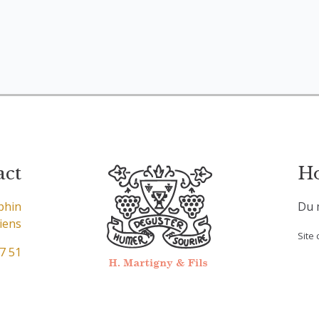
act
Ho
phin
Du 
iens
Site
7 51