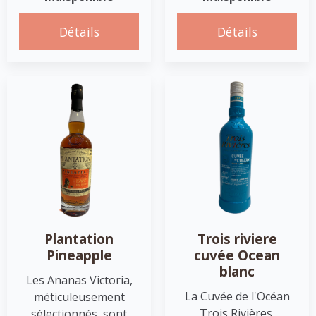
Détails
Détails
Plantation
Trois riviere
Pineapple
cuvée Ocean
blanc
Les Ananas Victoria,
La Cuvée de l'Océan
méticuleusement
Trois Rivières,
sélectionnés, sont