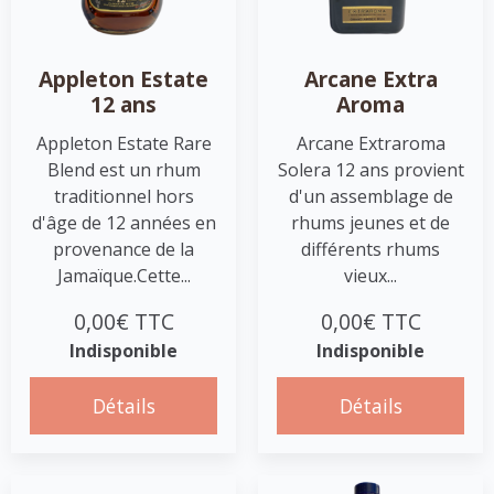
Appleton Estate
Arcane Extra
12 ans
Aroma
Appleton Estate Rare
Arcane Extraroma
Blend est un rhum
Solera 12 ans provient
traditionnel hors
d'un assemblage de
d'âge de 12 années en
rhums jeunes et de
provenance de la
différents rhums
Jamaïque.Cette...
vieux...
0,00€ TTC
0,00€ TTC
Indisponible
Indisponible
Détails
Détails