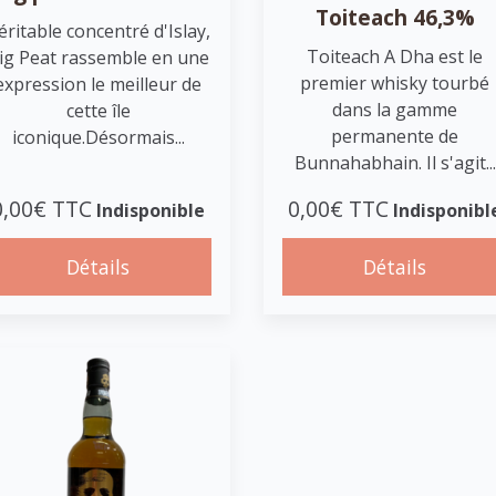
Toiteach 46,3%
éritable concentré d'Islay,
Toiteach A Dha est le
ig Peat rassemble en une
premier whisky tourbé
expression le meilleur de
dans la gamme
cette île
permanente de
iconique.Désormais...
Bunnahabhain. Il s'agit...
0,00€ TTC
0,00€ TTC
Indisponible
Indisponibl
Détails
Détails