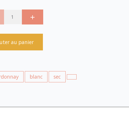
uter au panier
rdonnay
blanc
sec