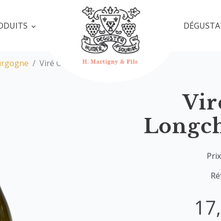
ODUITS
DÉGUSTA
urgogne
Viré Clessé Longchamps 2018
Vir
Longc
Prix
Ré
17