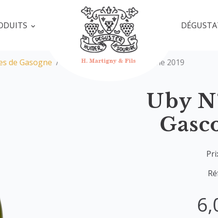
ODUITS
DÉGUSTA
es de Gasogne
Uby N°3 Côtes de Gascogne 2019
Uby N°
Gasc
Pri
Ré
6,