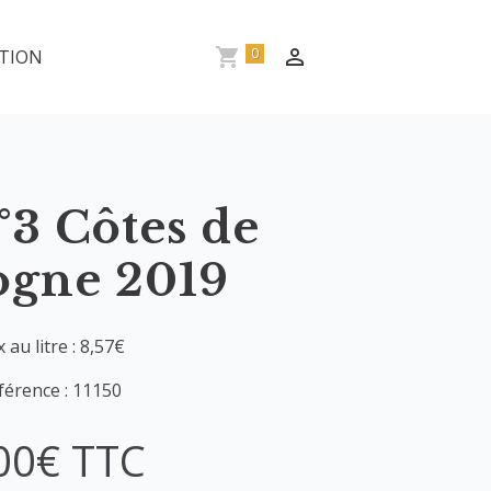
0
TION
3 Côtes de
ogne 2019
x au litre : 8,57€
férence : 11150
00€ TTC