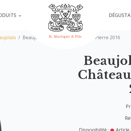
ODUITS
DÉGUSTA
aujolais
Beaujolais Village- Château de la Pierre 2016
Beaujol
Château 
Pr
Ré
Disponibilité :
Article