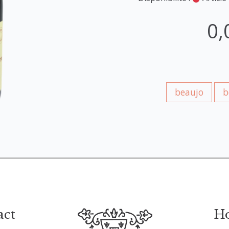
0,
beaujo
b
act
Ho