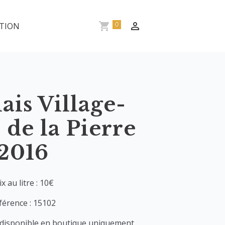
0
TION
ais Village-
de la Pierre
2016
ix au litre : 10€
férence : 15102
 disponible en boutique uniquement