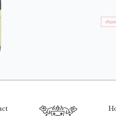
rhon
act
Ho