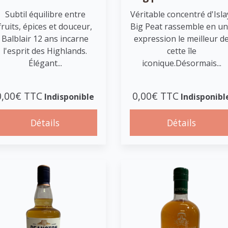
Subtil équilibre entre
Véritable concentré d'Isla
fruits, épices et douceur,
Big Peat rassemble en u
Balblair 12 ans incarne
expression le meilleur d
l'esprit des Highlands.
cette île
Élégant...
iconique.Désormais...
0,00€ TTC
0,00€ TTC
Indisponible
Indisponibl
Détails
Détails