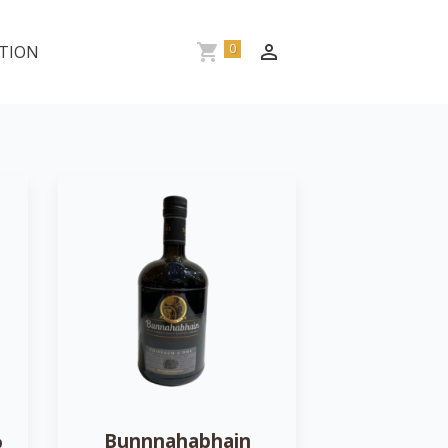
0
TION
%
Bunnnahabhain