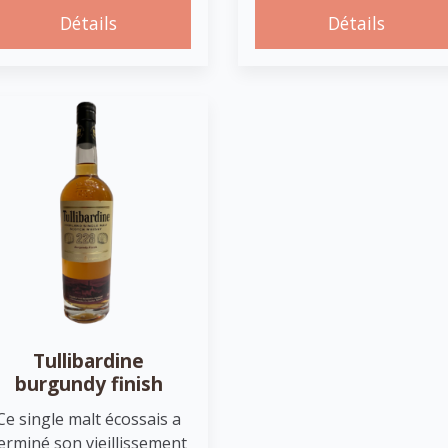
Détails
Détails
Tullibardine
burgundy finish
Ce single malt écossais a
erminé son vieillissement