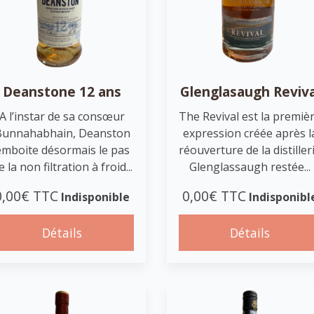
Deanstone 12 ans
Glenglasaugh Reviva
A l’instar de sa consœur
The Revival est la premiè
Bunnahabhain, Deanston
expression créée après l
emboite désormais le pas
réouverture de la distiller
e la non filtration à froid...
Glenglassaugh restée...
0,00€ TTC
0,00€ TTC
Indisponible
Indisponibl
Détails
Détails