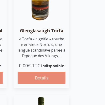
l
Glenglasaugh Torfa
re
« Torfa » signifie « tourbe
a
» en vieux Norrois, une
ie
langue scandinave parlée à
l’époque des Vikings,...
0,00€ TTC
e
Indisponible
Détails