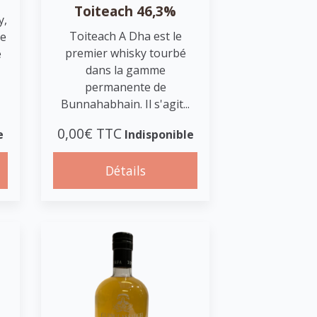
Toiteach 46,3%
y,
Toiteach A Dha est le
ne
premier whisky tourbé
e
dans la gamme
permanente de
Bunnahabhain. Il s'agit...
0,00€ TTC
e
Indisponible
Détails