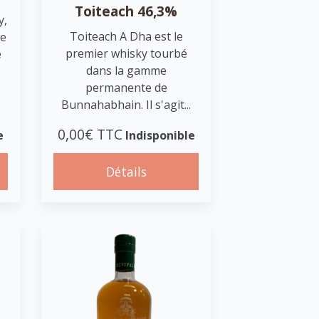
Toiteach 46,3%
y,
Toiteach A Dha est le
ne
premier whisky tourbé
e
dans la gamme
permanente de
Bunnahabhain. Il s'agit...
0,00€ TTC
e
Indisponible
Détails