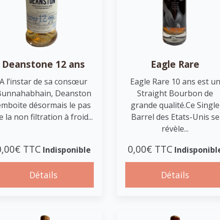
Deanstone 12 ans
Eagle Rare
A l’instar de sa consœur
Eagle Rare 10 ans est u
Bunnahabhain, Deanston
Straight Bourbon de
emboite désormais le pas
grande qualité.Ce Single
e la non filtration à froid...
Barrel des Etats-Unis se
révèle...
0,00€ TTC
0,00€ TTC
Indisponible
Indisponibl
Détails
Détails