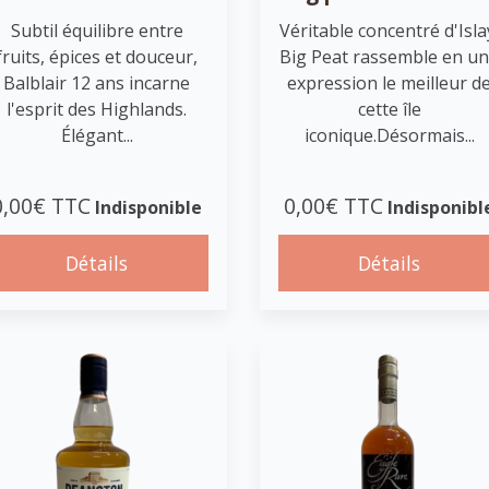
Subtil équilibre entre
Véritable concentré d'Isla
fruits, épices et douceur,
Big Peat rassemble en u
Balblair 12 ans incarne
expression le meilleur d
l'esprit des Highlands.
cette île
Élégant...
iconique.Désormais...
0,00€ TTC
0,00€ TTC
Indisponible
Indisponibl
Détails
Détails