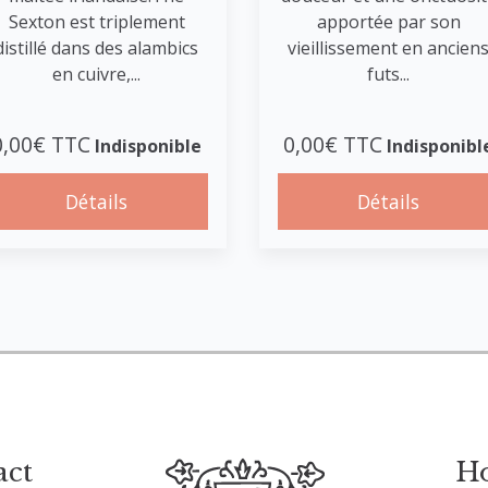
Sexton est triplement
apportée par son
distillé dans des alambics
vieillissement en ancien
en cuivre,...
futs...
0,00€ TTC
0,00€ TTC
Indisponible
Indisponibl
Détails
Détails
act
Ho