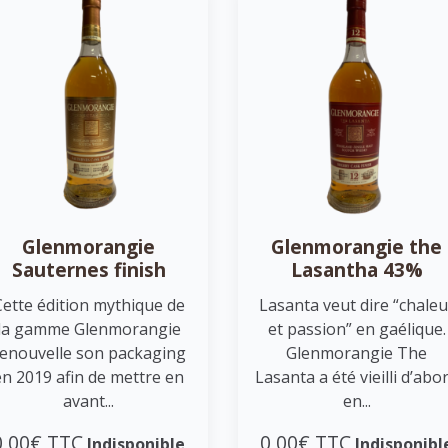
Glenmorangie
Glenmorangie the
Sauternes finish
Lasantha 43%
Cette édition mythique de
Lasanta veut dire “chaleu
la gamme Glenmorangie
et passion” en gaélique.
enouvelle son packaging
Glenmorangie The
en 2019 afin de mettre en
Lasanta a été vieilli d’abo
avant...
en...
0,00€ TTC
0,00€ TTC
Indisponible
Indisponibl