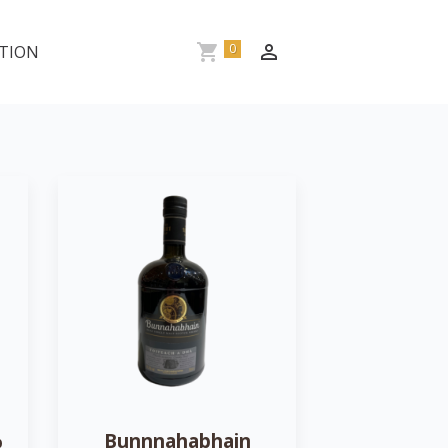
0
TION
%
Bunnnahabhain