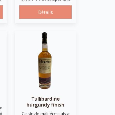
Détails
Tullibardine
burgundy finish
ne
Ce single malt écossais a
té