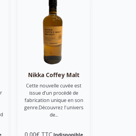
Nikka Coffey Malt
Cette nouvelle cuvée est
r
issue d’un procédé de
fabrication unique en son
genre.Découvrez l'univers
rd
de...
0,00€ TTC
e
Indisponible