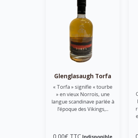
Glenglasaugh Torfa
« Torfa » signifie « tourbe
» en vieux Norrois, une
langue scandinave parlée à
r
l’époque des Vikings,...
0,00€ TTC
Indisponible